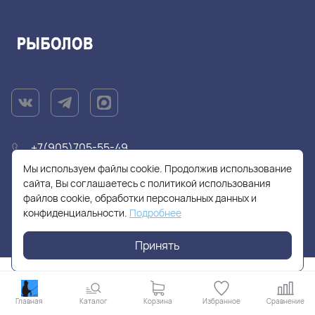
+7(905)705-55-49
Мы используем файлы cookie. Продолжив использование
fishhuntershop@yandex.ru
сайта, Вы соглашаетесь с политикой использования
файлов cookie, обработки персональных данных и
конфиденциальности.
Подробнее
г. Москва, Солнцевский проспект, дом 28
Принять
Главная
Каталог
Корзина
Избранное
Сравнение