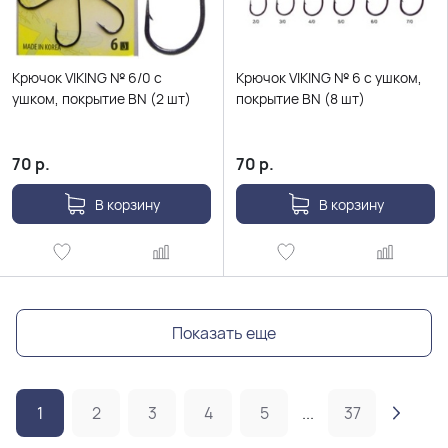
Крючок VIKING № 6/0 с
Крючок VIKING № 6 с ушком,
ушком, покрытие BN (2 шт)
покрытие BN (8 шт)
70
р.
70
р.
В корзину
В корзину
Показать еще
1
2
3
4
5
...
37