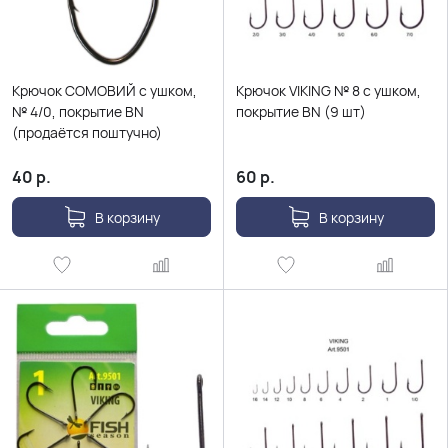
Крючок СОМОВИЙ с ушком,
Крючок VIKING № 8 с ушком,
№ 4/0, покрытие BN
покрытие BN (9 шт)
(продаётся поштучно)
40
р.
60
р.
В корзину
В корзину