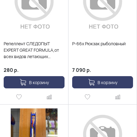
Репеллент СЛЕДОПЫТ
Р-66х Рюкзак рыболовный
EXPERT GREAT FORMULA,от
всех видов летающих
насекомых и
клещей,аэрозоль, 150 мл
280
р.
7 090
р.
В корзину
В корзину