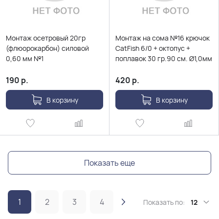
Монтаж осетровый 20гр
Монтаж на сома №16 крючок
(флюорокарбон) силовой
CatFish 6/0 + октопус +
0,60 мм №1
поплавок 30 гр.90 см. Ø1,0мм
190
р.
420
р.
В корзину
В корзину
Показать еще
1
2
3
4
Показать по:
12