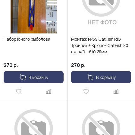
Набор юного рыболова
Монтаж №59 CatFish RIG
Тройник + Крючок CatFish 80
см. 4/0 - 6/0 Ø1мм
270
р.
270
р.
В корзину
В корзину