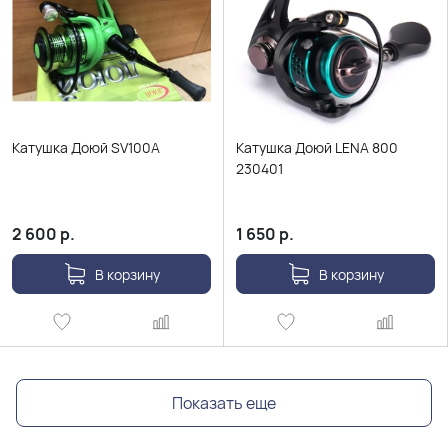
Катушка Доюй SV100A
Катушка Доюй LENA 800
230401
2 600
р.
1 650
р.
В корзину
В корзину
Показать еще