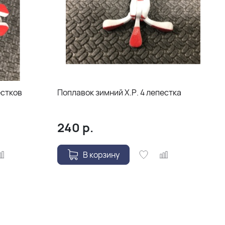
естков
Поплавок зимний Х.Р. 4 лепестка
240
р.
В корзину