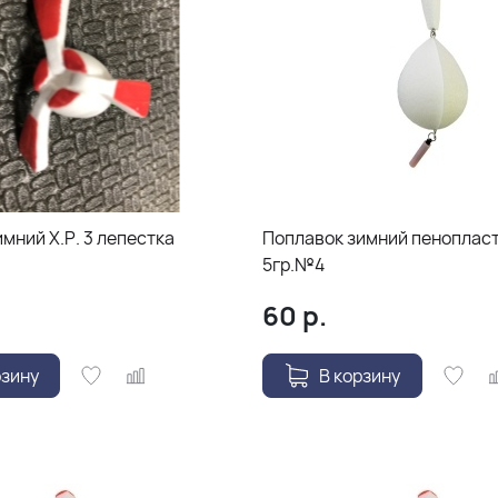
мний Х.Р. 3 лепестка
Поплавок зимний пенопласт
5гр.№4
60
р.
рзину
В корзину