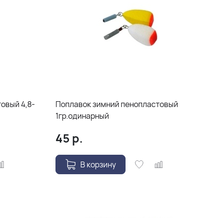
овый 4,8-
Поплавок зимний пенопластовый
1гр.одинарный
45
р.
В корзину