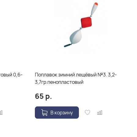
овый 0,6-
Поплавок зимний лещёвый №3. 3,2-
3,7гр.пенопластовый
65
р.
В корзину