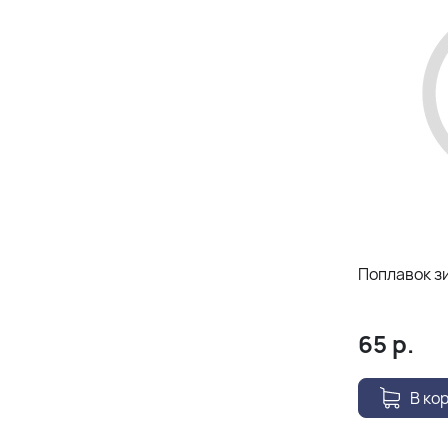
Поплавок зи
65
р.
В ко