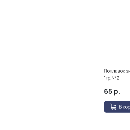
Поплавок з
1гр.№2
65
р.
В ко