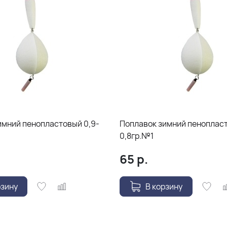
имний пенопластовый 0,9-
Поплавок зимний пенопласт
0,8гр.№1
65
р.
рзину
В корзину