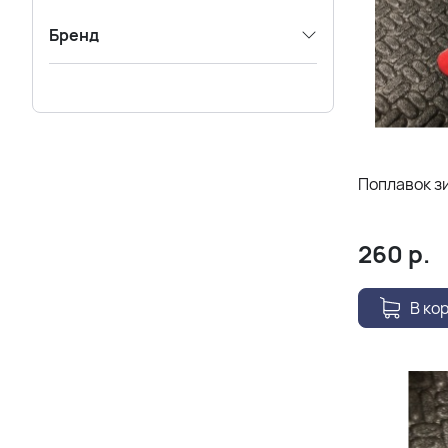
Бренд
Поплавок зи
260
р.
В ко