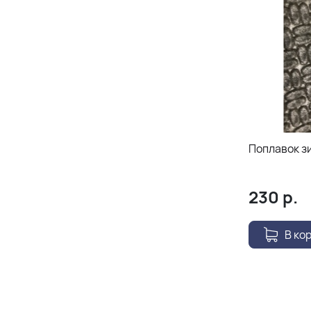
Поплавок зи
230
р.
В ко