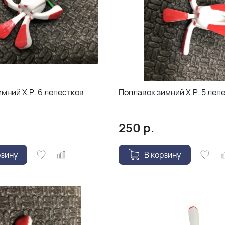
мний Х.Р. 6 лепестков
Поплавок зимний Х.Р. 5 леп
250
р.
рзину
В корзину