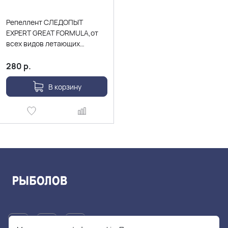
Репеллент СЛЕДОПЫТ
EXPERT GREAT FORMULA,от
всех видов летающих
насекомых и
клещей,аэрозоль, 150 мл
280
р.
В корзину