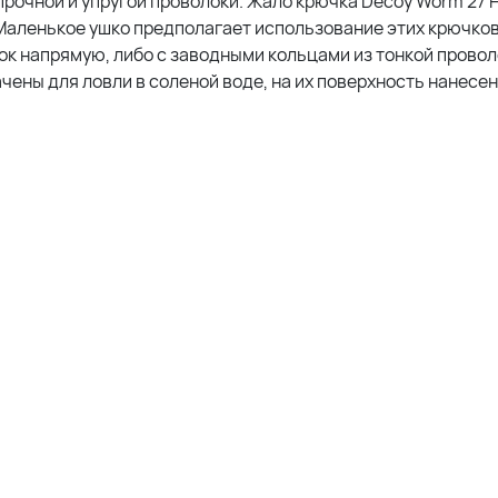
прочной и упругой проволоки. Жало крючка Decoy Worm 27 H
Маленькое ушко предполагает использование этих крючков
ок напрямую, либо с заводными кольцами из тонкой провол
чены для ловли в соленой воде, на их поверхность нанесе