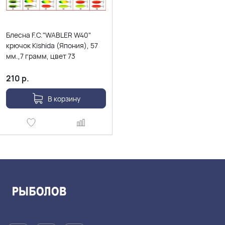
Блесна F.C."WABLER W40"
крючок Kishida (Япония), 57
мм.,7 грамм, цвет 73
210
р.
В корзину