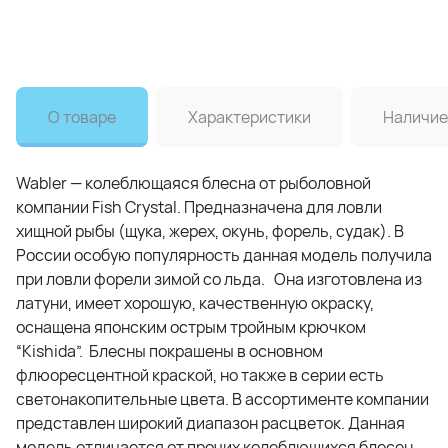
О товаре
Характеристики
Наличие
Wabler — колеблющаяся блесна от рыболовной
компании Fish Crystal. Предназначена для ловли
хищной рыбы (щука, жерех, окунь, форель, судак). В
России особую популярность данная модель получила
при ловли форели зимой со льда. Она изготовлена из
латуни, имеет хорошую, качественную окраску,
оснащена японским острым тройным крючком
“Kishida”. Блесны покрашены в основном
флюоресцентной краской, но также в серии есть
светонакопительные цвета. В ассортименте компании
представлен широкий диапазон расцветок. Данная
модель отличается от прочих колеблющихся блесен,