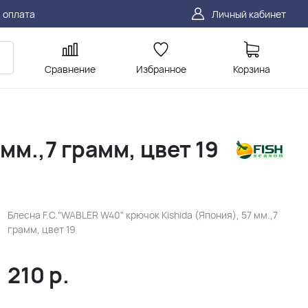
 оплата
Личный кабинет
Сравнение
Избранное
Корзина
мм.,7 грамм, цвет 19
Блесна F.C."WABLER W40" крючок Kishida (Япония), 57 мм.,7
грамм, цвет 19
210
р.