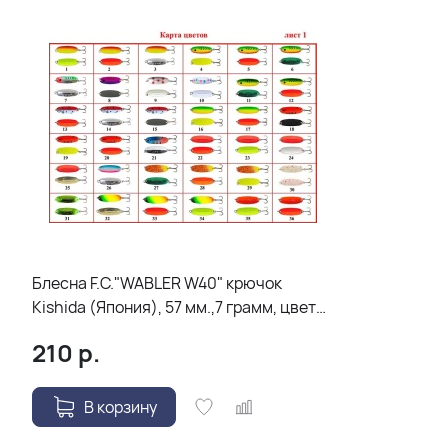
Блесна F.C."WABLER W40" крючок
Kishida (Япония), 57 мм.,7 грамм, цвет
19
210
р.
В корзину