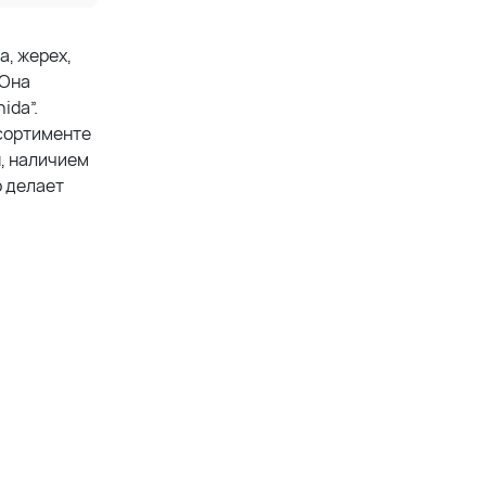
а, жерех,
 Она
ida”.
ссортименте
, наличием
о делает