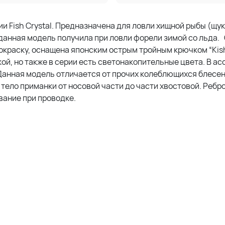
 Fish Crystal. Предназначена для ловли хищной рыбы (щук
 данная модель получила при ловли форели зимой со льда.
окраску, оснащена японским острым тройным крючком “Kish
, но также в серии есть светонакопительные цвета. В а
Данная модель отличается от прочих колеблющихся блесен
тело приманки от носовой части до части хвостовой. Ребр
вание при проводке.