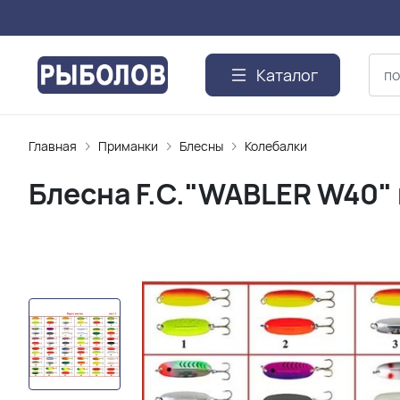
Каталог
Главная
Приманки
Блесны
Колебалки
Блесна F.C."WABLER W40" к