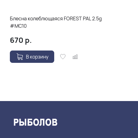
Блесна колеблющаяся FOREST PAL 2.5g
#MC10
670
р.
В корзину