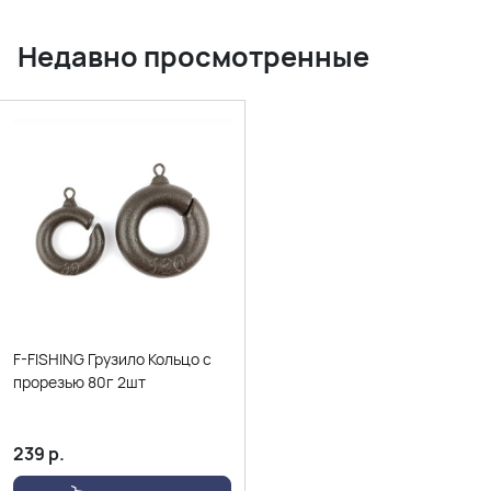
Недавно просмотренные
F-FISHING Грузило Кольцо с
прорезью 80г 2шт
239
р.