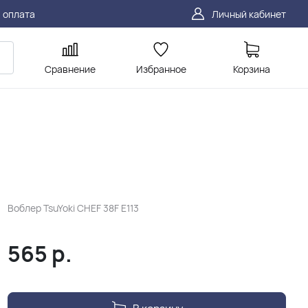
 оплата
Личный кабинет
Сравнение
Избранное
Корзина
Воблер TsuYoki CHEF 38F E113
565
р.