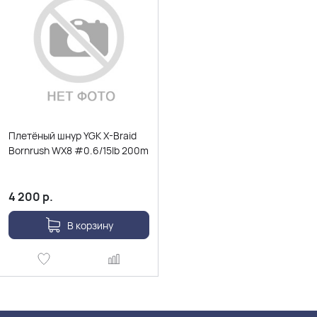
Плетёный шнур YGK X-Braid
Bornrush WX8 #0.6/15lb 200m
4 200
р.
В корзину