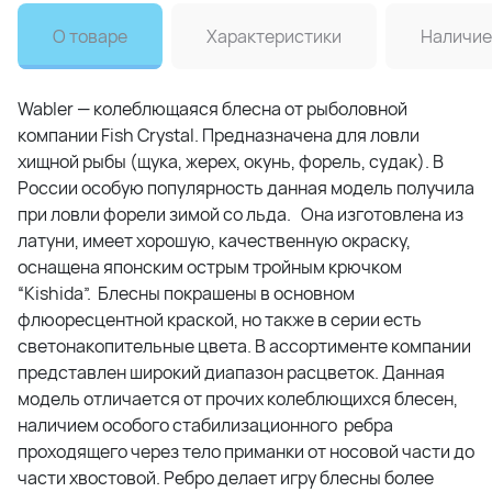
О товаре
Характеристики
Наличие
Wabler — колеблющаяся блесна от рыболовной
компании Fish Crystal. Предназначена для ловли
хищной рыбы (щука, жерех, окунь, форель, судак). В
России особую популярность данная модель получила
при ловли форели зимой со льда. Она изготовлена из
латуни, имеет хорошую, качественную окраску,
оснащена японским острым тройным крючком
“Kishida”. Блесны покрашены в основном
флюоресцентной краской, но также в серии есть
светонакопительные цвета. В ассортименте компании
представлен широкий диапазон расцветок. Данная
модель отличается от прочих колеблющихся блесен,
наличием особого стабилизационного ребра
проходящего через тело приманки от носовой части до
части хвостовой. Ребро делает игру блесны более