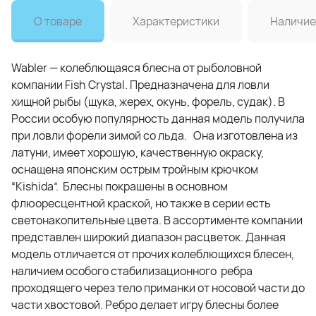
О товаре
Характеристики
Наличие
Wabler — колеблющаяся блесна от рыболовной
компании Fish Crystal. Предназначена для ловли
хищной рыбы (щука, жерех, окунь, форель, судак). В
России особую популярность данная модель получила
при ловли форели зимой со льда. Она изготовлена из
латуни, имеет хорошую, качественную окраску,
оснащена японским острым тройным крючком
“Kishida”. Блесны покрашены в основном
флюоресцентной краской, но также в серии есть
светонакопительные цвета. В ассортименте компании
представлен широкий диапазон расцветок. Данная
модель отличается от прочих колеблющихся блесен,
наличием особого стабилизационного ребра
проходящего через тело приманки от носовой части до
части хвостовой. Ребро делает игру блесны более