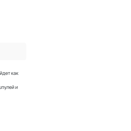
йдет как
шпулей и