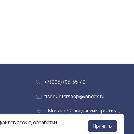
+7(905)705-55-49
fishhuntershop@yandex.ru
г. Москва, Солнцевский проспект,
дом 28
файлов cookie, обработки
Принять