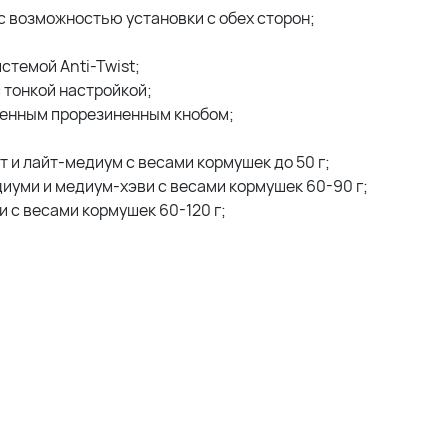
 с возможностью установки с обех сторон;
стемой Anti-Twist;
 тонкой настройкой;
гченным прорезиненным кнобом;
 и лайт-медиум с весами кормушек до 50 г;
иуми и медиум-хэви с весами кормушек 60-90 г;
 с весами кормушек 60-120 г;