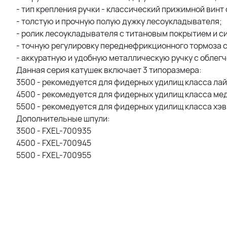
- тип крепления ручки - классический прижимной винт
- толстую и прочную полую дужку лесоукладывателя;
- ролик лесоукладывателя с титановым покрытием и си
- точную регулировку переднефрикционного тормоза с
- аккуратную и удобную металлическую ручку с обле
Данная серия катушек включает 3 типоразмера:
3500 - рекомедуется для фидерных удилищ класса лайт
4500 - рекомедуется для фидерных удилищ класса мед
5500 - рекомедуется для фидерных удилищ класса хэви
Дополнительные шпули:
3500 - FXEL-700935
4500 - FXEL-700945
5500 - FXEL-700955