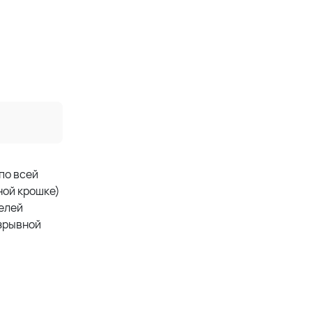
по всей
ной крошке)
телей
азрывной