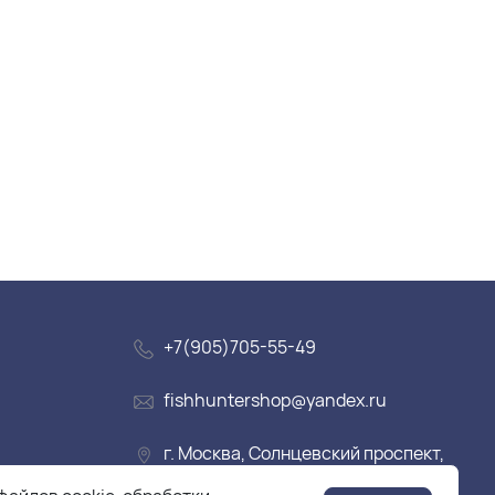
+7(905)705-55-49
fishhuntershop@yandex.ru
г. Москва, Солнцевский проспект,
дом 28