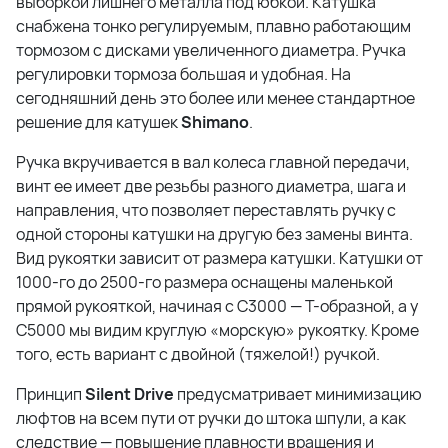
выборкой лишнего металла под юбкой. Катушка
снабжена тонко регулируемым, плавно работающим
тормозом с дисками увеличенного диаметра. Ручка
регулировки тормоза большая и удобная. На
сегодняшний день это более или менее стандартное
решение для катушек
Shimano
.
Ручка вкручивается в вал колеса главной передачи,
винт ее имеет две резьбы разного диаметра, шага и
направления, что позволяет переставлять ручку с
одной стороны катушки на другую без замены винта.
Вид рукоятки зависит от размера катушки. Катушки от
1000-го до 2500-го размера оснащены маленькой
прямой рукояткой, начиная с С3000 — Т-образной, а у
С5000 мы видим круглую «морскую» рукоятку. Кроме
того, есть вариант с двойной (тяжелой!) ручкой.
Принцип
Silent Drive
предусматривает минимизацию
люфтов на всем пути от ручки до штока шпули, а как
следствие — повышение плавности вращения и