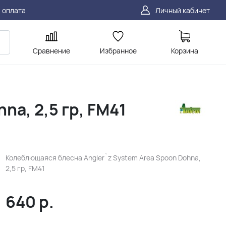
 оплата
Личный кабинет
Сравнение
Избранное
Корзина
a, 2,5 гр, FM41
Колеблющаяся блесна Angler`z System Area Spoon Dohna,
2,5 гр, FM41
640
р.