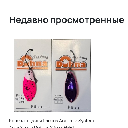
Недавно просмотренные
Колеблющаяся блесна Angler`z System
Area Spoon Dohna, 2,5 гр, FM41