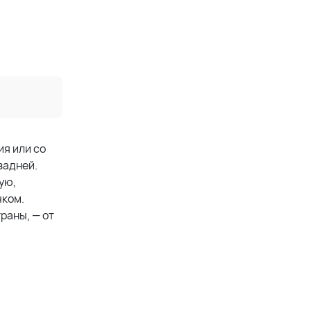
ия или со
задней.
ую,
чком.
раны, — от