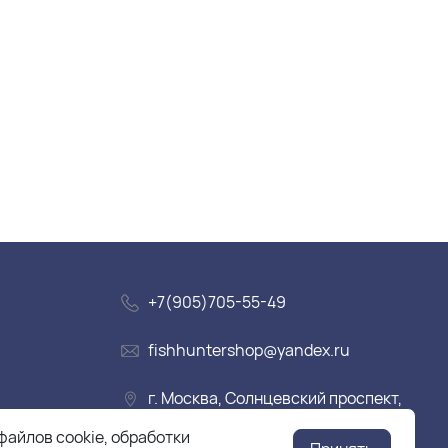
+7(905)705-55-49
fishhuntershop@yandex.ru
г. Москва, Солнцевский проспект,
дом 28
файлов cookie, обработки