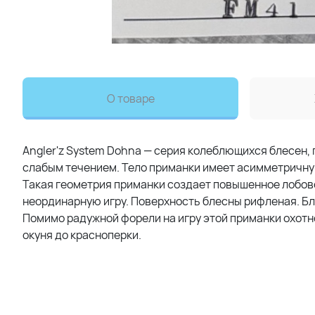
О товаре
Angler'z System Dohna — серия колеблющихся блесен,
слабым течением. Тело приманки имеет асимметричную
Такая геометрия приманки создает повышенное лобово
неординарную игру. Поверхность блесны рифленая. Б
Помимо радужной форели на игру этой приманки охот
окуня до красноперки.