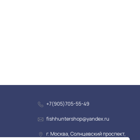
+7(905)705-55-49
fishhuntershop@yandex.ru
г. Москва, Солнцевский проспект,