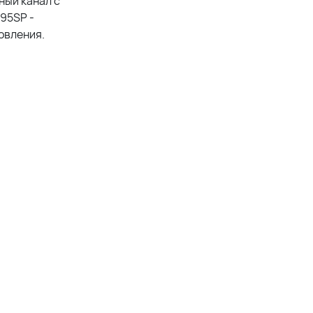
ный канал с
 95SP -
овления.