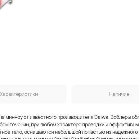
Характеристики
Наличие
па минноу от известного производителя Daiwa. Воблеры о
юбом течении, при любом характере проводки и эффективн
тное тело, оснащаются небольшой лопастью из надежного 