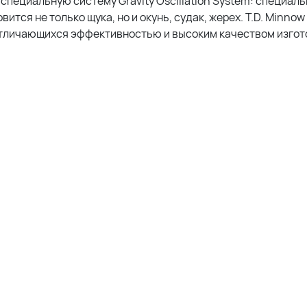
специальную систему Gravity Oscillation System: специаль
ится не только щука, но и окунь, судак, жерех. T.D. Minnow
отличающихся эффективностью и высоким качеством изгот