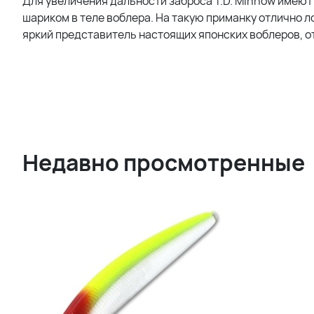
Для увеличения дальности заброса T.D. Minnow имеют 
шариком в теле воблера. На такую приманку отлично лов
яркий представитель настоящих японских воблеров, 
Недавно просмотренные