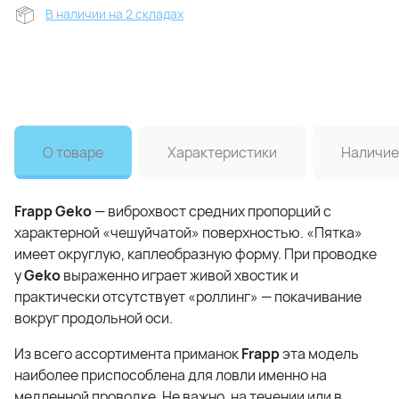
В наличии на 2 складах
О товаре
Характеристики
Наличие
Frapp Geko
— виброхвост средних пропорций с
характерной «чешуйчатой» поверхностью. «Пятка»
имеет округлую, каплеобразную форму. При проводке
у
Geko
выраженно играет живой хвостик и
практически отсутствует «роллинг» — покачивание
вокруг продольной оси.
Из всего ассортимента приманок
Frapp
эта модель
наиболее приспособлена для ловли именно на
медленной проводке. Не важно, на течении или в