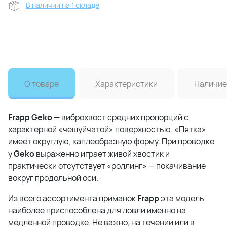
В наличии на 1 складе
О товаре
Характеристики
Наличие
Frapp Geko
— виброхвост средних пропорций с
характерной «чешуйчатой» поверхностью. «Пятка»
имеет округлую, каплеобразную форму. При проводке
у
Geko
выраженно играет живой хвостик и
практически отсутствует «роллинг» — покачивание
вокруг продольной оси.
Из всего ассортимента приманок
Frapp
эта модель
наиболее приспособлена для ловли именно на
медленной проводке. Не важно, на течении или в