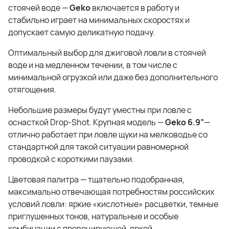
стоячей воде —
Geko
включается в работу и
стабильно играет на минимальных скоростях и
допускает самую деликатную подачу.
Оптимальный выбор для джиговой ловли в стоячей
воде и на медленном течении, в том числе с
минимальной огрузкой или даже без дополнительного
отягощения.
Небольшие размеры будут уместны при ловле с
оснасткой Drop-Shot. Крупная модель —
Geko 6.9”
—
отлично работает при ловле щуки на мелководье со
стандартной для такой ситуации равномерной
проводкой с короткими паузами.
Цветовая палитра — тщательно подобранная,
максимально отвечающая потребностям российских
условий ловли: яркие «кислотные» расцветки, темные
приглушенных тонов, натуральные и особые
комбинации с провоцирующей, яркой