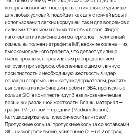
тестовую линейку — от 240 до 420 см от 10 до 180 г,
которая позволяет подобрать оптимальное удилище
для любых условий, подойдет как для стоячей воды и
использования легких кормушек, так и для водоемов с
сильным течением и самых тяжелых весов. Фидер
изготовлен из комбинации материалов — усиленный
комель выполнен из графита IMF, верхние колена — из
высокомодульного графита, что делает удилище
очень прочным, с правильным распределением
нагрузки при забросе, обеспечивающим отличную
посылистость и необходимую жесткость. Фидер
оснащен современным катушкодержателем, рукоять
выполнена из комбинации пробки и ЭВА, пропускные
кольца SIC, в комплекте идут 3 взаимозаменяемые
вершинки различной жесткости. Бланк: материал —
графит IMF; строй — средний (Medium Action).
Катушкодержатель: классический винтовой.
Пропускные кольца: пропускные кольца со вставками
SIC; низкопрофильные, усиленные (2 — на 2 опорах,