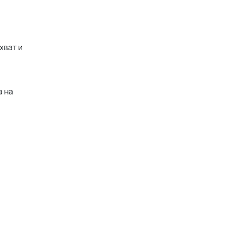
хват и
а на