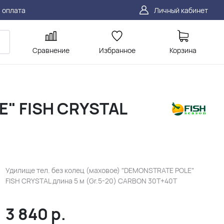
 оплата
Личный кабинет
Сравнение
Избранное
Корзина
E" FISH CRYSTAL
Удилище тел. без колец (маховое) "DEMONSTRATE POLE"
FISH CRYSTAL длина 5 м (Gr.5-20) CARBON 30T+40T
3 840
р.