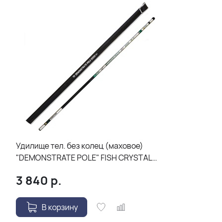
Удилище тел. без колец (маховое)
"DEMONSTRATE POLE" FISH CRYSTAL
длина 5 м (Gr.5-20) CARBON 30T+40T
3 840
р.
В корзину