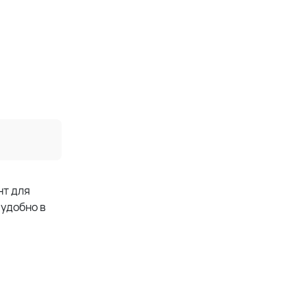
нт для
 удобно в