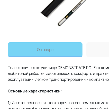
О товаре
Телескопическое удилище DEMONSTRATE POLE от компа
любителей рыбалки, заботящихся о комфорте и практи
эксплуатации, легком транспортировании и компактно
Основные характеристики:
1) Изготовленное из высокопрочных современных мат
исключающей утомляемость даже при длительной рыб