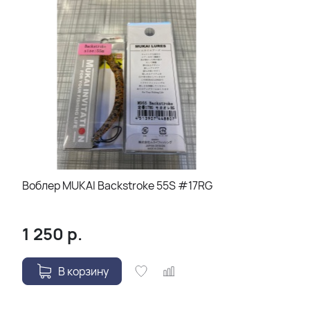
Воблер MUKAI Backstroke 55S #17RG
1 250
р.
В корзину