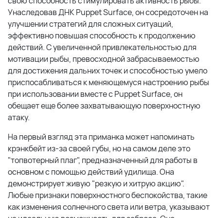
свою способность стимулировать активность рыбы.
Унаследовав ДНК Puppet Surface, он сосредоточен на
улучшении стратегий для сложных ситуаций,
эффективно повышая способность к продолжению
действий. С увеличенной привлекательностью для
мотивации рыбы, превосходной забрасываемостью
для достижения дальних точек и способностью умело
приспосабливаться к меняющемуся настроению рыбы
при использовании вместе с Puppet Surface, он
обещает еще более захватывающую поверхностную
атаку.
На первый взгляд эта приманка может напоминать
крэнкбейт из-за своей губы, но на самом деле это
"топвотерный плаг", предназначенный для работы в
основном с помощью действий удилища. Она
демонстрирует живую "резкую и хитрую акцию".
Любые признаки поверхностного беспокойства, такие
как изменения солнечного света или ветра, указывают