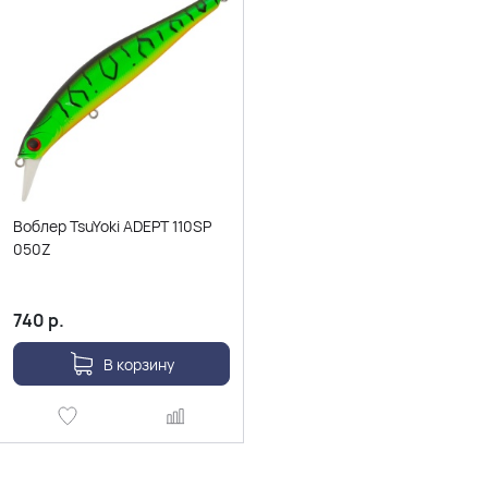
Воблер TsuYoki ADEPT 110SP
050Z
740
р.
В корзину