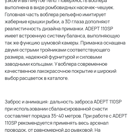
узкое и вытянутое тело. Поверхность воблера
выполнена в виде ромбовидных насечек-чешуек.
Головная часть воблера рельефно имитирует
жаберные крышки рыбки, а 3D глаза дополняют
реалистичность дизайна приманки. ADEPT 110SP
имеет встроенную систему баланса, выполняющую
так же функцию шумовой камеры. Приманка оснащена
двумя острыми тройниками соответствующего
размера, надежной фурнитурой и силовыми
заводными кольцами. У воблера современное
качественное лакокрасочное покрытие и широкий
выбор расцветок в каталоге.
Заброс и анимация: дальность заброса ADEPT 110SP
при использовании сбалансированной снасти
составляет порядка 35-40 метров. При работе с ADEPT
110SP рекомендуется применять весь арсенал
проводок, от равномерной до рывковой. На