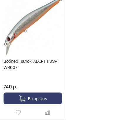
Воблер TsuYoki ADEPT 110SP
WR007
740
р.
В корзину