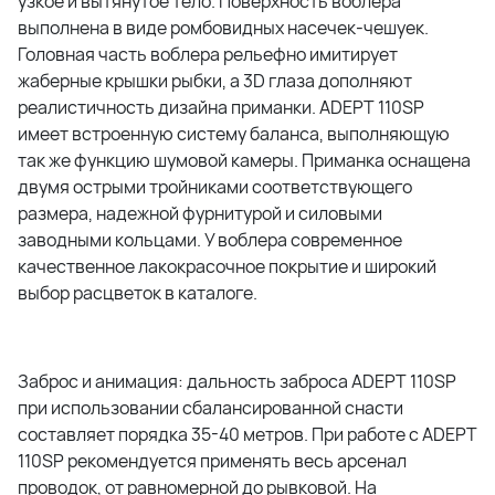
узкое и вытянутое тело. Поверхность воблера
выполнена в виде ромбовидных насечек-чешуек.
Головная часть воблера рельефно имитирует
жаберные крышки рыбки, а 3D глаза дополняют
реалистичность дизайна приманки. ADEPT 110SP
имеет встроенную систему баланса, выполняющую
так же функцию шумовой камеры. Приманка оснащена
двумя острыми тройниками соответствующего
размера, надежной фурнитурой и силовыми
заводными кольцами. У воблера современное
качественное лакокрасочное покрытие и широкий
выбор расцветок в каталоге.
Заброс и анимация: дальность заброса ADEPT 110SP
при использовании сбалансированной снасти
составляет порядка 35-40 метров. При работе с ADEPT
110SP рекомендуется применять весь арсенал
проводок, от равномерной до рывковой. На