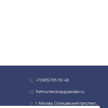
+7(905)705-55-49
fishhuntershop@yandex.ru
г. Москва, Солнцевский проспект,