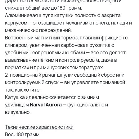
дарит не только эстетическое удовольствие, но и
снижает общий вес до 180 грамм.
Алюминиевая шпуля катушки полностью закрыта
корпусом — это
защищает механизм от снега, наледи и
механических повреждений.
Встроенный магнитный тормоз, плавный фрикцион с
кликером, увеличенная карбоновая рукоятка с
удобными неопреновыми кнобами — всё это делает
вываживание лёгким и контролируемым, даже в
перчатках и при минусовых температурах.
2-позиционный рычаг шпули: свободный сброс или
контролируемый спуск — вы управляете приманкой
так, как хотите.
Катушка идеально сочетается с зимним
удилищем
Narval Aurora
— функционально и
визуально.
Технические характеристики
Вес: 180 грамм