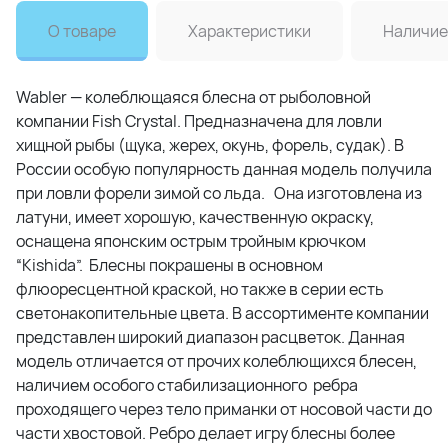
О товаре
Характеристики
Наличие
Wabler — колеблющаяся блесна от рыболовной
компании Fish Crystal. Предназначена для ловли
хищной рыбы (щука, жерех, окунь, форель, судак). В
России особую популярность данная модель получила
при ловли форели зимой со льда. Она изготовлена из
латуни, имеет хорошую, качественную окраску,
оснащена японским острым тройным крючком
“Kishida”. Блесны покрашены в основном
флюоресцентной краской, но также в серии есть
светонакопительные цвета. В ассортименте компании
представлен широкий диапазон расцветок. Данная
модель отличается от прочих колеблющихся блесен,
наличием особого стабилизационного ребра
проходящего через тело приманки от носовой части до
части хвостовой. Ребро делает игру блесны более