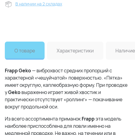
В наличии на 2 складах
О товаре
Характеристики
Наличие
Frapp Geko
— виброхвост средних пропорций с
характерной «чешуйчатой» поверхностью. «Пятка»
имеет округлую, каплеобразную форму. При проводке
у
Geko
выраженно играет живой хвостик и
практически отсутствует «роллинг» — покачивание
вокруг продольной оси.
Из всего ассортимента приманок
Frapp
эта модель
наиболее приспособлена для ловли именно на
медленной проводке. Не важно, на течении или в